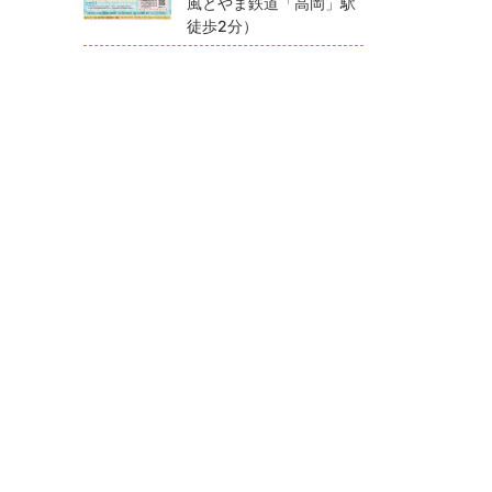
風とやま鉄道「高岡」駅
徒歩2分）