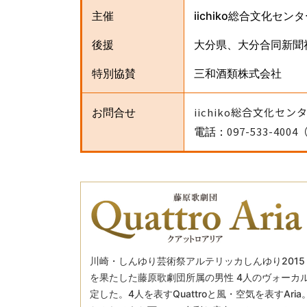
主催
iichiko総合文化
後援
大分県、大分合同新聞
特別協賛
三和酒類株式会社
iichiko総合文化セン
お問合せ
097-533-40
電話：
川崎・しんゆり芸術祭アルテリッカしんゆり201
を果たした藤原歌劇団所属の男性 4人のヴォーカルグル
定した。4人を表すQuattroと風・空気を表すA