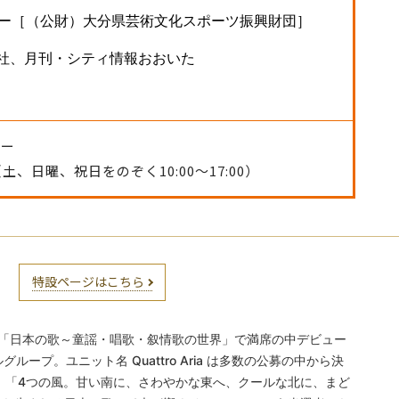
センター［（公財）大分県芸術文化スポーツ振興財団］
社、月刊・シティ情報おおいた
ター
04（土、日曜、祝日をのぞく10:00～17:00）
特設ページはこちら
5「日本の歌～童謡・唱歌・叙情歌の世界」で満席の中デビュー
ープ。ユニット名 Quattro Aria は多数の公募の中から決
ria。「4つの風。甘い南に、さわやかな東へ、クールな北に、まど