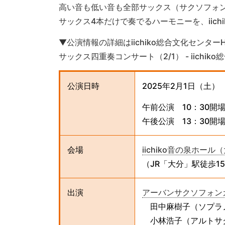
高い音も低い音も全部サックス（サクソフォ
サックス4本だけで奏でるハーモニーを、iich
▼公演情報の詳細はiichiko総合文化センタ
サックス四重奏コンサート（2/1） - iichik
公演日時
2025年2月1日（土）
午前公演 10：30開場
午後公演 13：30開場
会場
iichiko音の泉ホール
（JR「大分」駅徒歩1
出演
アーバンサクソフォン
田中麻樹子（ソプラ
小林浩子（アルトサ