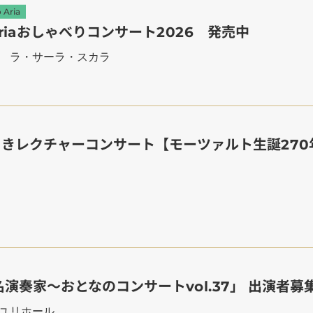
 Aria
ro Ariaおしゃべりコンサート2026 発売中
階 ラ・サーラ・スカラ
かわさきレクチャーコンサート【モーツァルト生誕27
たも名演奏家～おとなのコンサートvol.37」 出演者募
ユリホール