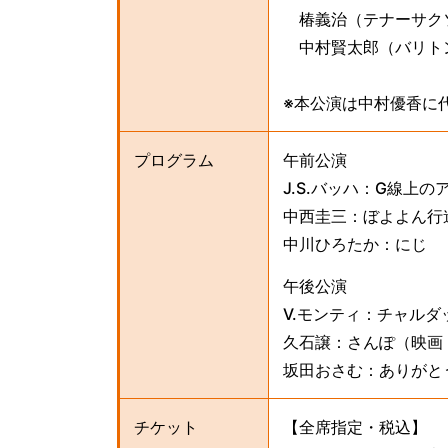
椿義治（テナーサク
中村賢太郎（バリト
※本公演は中村優香に
プログラム
午前公演
J.S.バッハ：G線上の
中西圭三：ぼよよん行
中川ひろたか：にじ
午後公演
V.モンティ：チャルダ
久石譲：さんぽ（映画
坂田おさむ：ありが
チケット
【全席指定・税込】