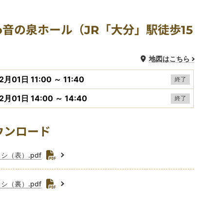
a
催場所
場
c
場
iko音の泉ホール（JR「大分」駅徒歩15
e
b
地図はこちら
催日時
o
月01日 11:00 ～ 11:40
終了
o
2月01日 14:00 ～ 14:40
終了
k
連資料ダウンロード
ウンロード
ラシ（表）.pdf
ラシ（裏）.pdf