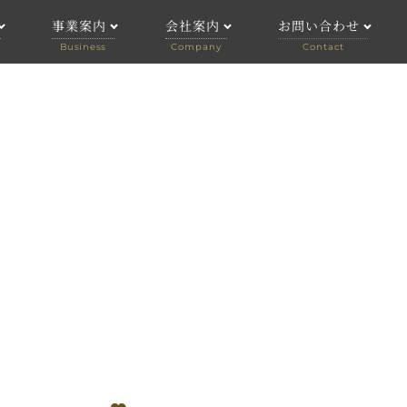
事業案内
会社案内
お問い合わせ
事業案内
会社案内
個人のお客様
公演
企画制作
求人情報
法人のお客様
舞台技術
劇場管理
アーティストマネジメント