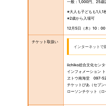
一般：1,000円、25歳
※大人も子どもも1人
※2歳から入場可
12月5日（木）10：0
チケット取扱い
インターネットで購
iichiko総合文化センタ
インフォメーション トキハ
ヱトウ南海堂 097-529
チケットぴあ（セブン-
ローソンチケット（ロー