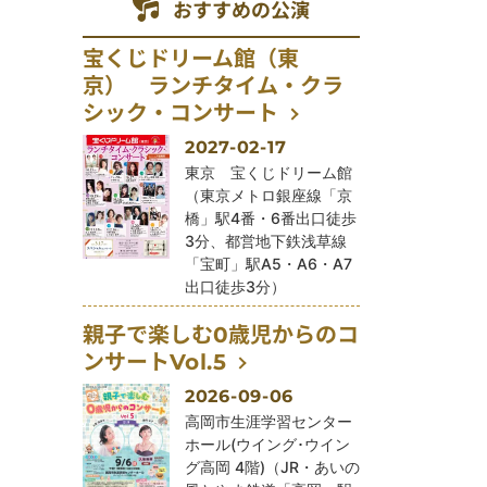
おすすめの公演
宝くじドリーム館（東
京） ランチタイム・クラ
シック・コンサート
2027-02-17
公演会場
東京 宝くじドリーム館
（東京メトロ銀座線「京
橋」駅4番・6番出口徒歩
3分、都営地下鉄浅草線
「宝町」駅A5・A6・A7
出口徒歩3分）
親子で楽しむ0歳児からのコ
ンサートVol.5
2026-09-06
公演会場
高岡市生涯学習センター
ホール(ウイング･ウイン
グ高岡 4階)（JR・あいの