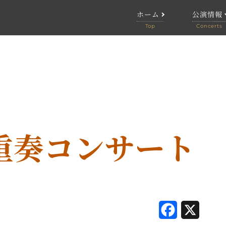
ホーム
公演情報
公演情報
終了した
重奏コンサート
F
X