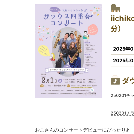
開
会
公演会
iich
分）
開
2025年02
2025年0
関
ダ
ファイル
250201チ
ファイル
250201チ
おこさんのコンサートデビューにぴったり♪