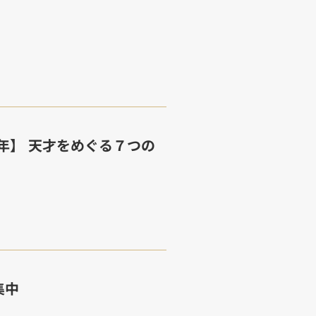
0年】 天才をめぐる７つの
集中