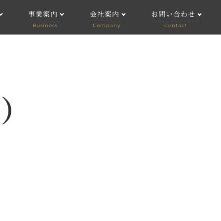
事業案内
会社案内
お問い合わせ
事業案内
会社案内
個人のお客様
公演
企画制作
求人情報
法人のお客様
舞台技術
様）
劇場管理
アーティストマネジメント