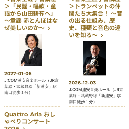
＞「民謡・唱歌・童
＞トランペットの仲
謡から山田耕筰へ」
間たち大集合！ ～音
～童謡 赤とんぼはな
の出る仕組み、歴
ぜ美しいのか～
史、種類と音色の違
いを知る～
2027-01-06
公演会場
J:COM浦安音楽ホール（JR京
2026-12-03
葉線・武蔵野線「新浦安」駅
公演会場
J:COM浦安音楽ホール（JR京
南口徒歩１分）
葉線・武蔵野線「新浦安」駅
南口徒歩１分）
Quattro Aria おし
ゃべりコンサート
2026