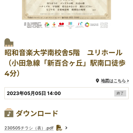
開催場所
会場
公演会場
昭和音楽大学南校舎5階 ユリホール
（小田急線「新百合ヶ丘」駅南口徒歩
4分）
地図はこちら
開催日時
2023年05月05日 14:00
終了
関連資料ダウンロード
ダウンロード
ファイル
230505チラシ（表）.pdf