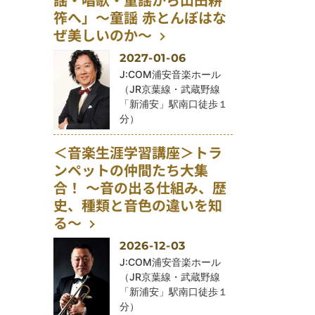
謡・唱歌・童謡から山田耕
筰へ」～童謡 赤とんぼはな
ぜ美しいのか～
2027-01-06
公演会場
J:COM浦安音楽ホール
（JR京葉線・武蔵野線
「新浦安」駅南口徒歩１
分）
＜音楽生涯学習講座＞トラ
ンペットの仲間たち大集
合！ ～音の出る仕組み、歴
史、種類と音色の違いを知
る～
2026-12-03
公演会場
J:COM浦安音楽ホール
（JR京葉線・武蔵野線
「新浦安」駅南口徒歩１
分）