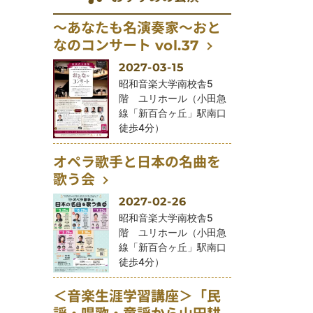
～あなたも名演奏家～おと
なのコンサート vol.37
2027-03-15
公演会場
昭和音楽大学南校舎5
階 ユリホール（小田急
線「新百合ヶ丘」駅南口
徒歩4分）
オペラ歌手と日本の名曲を
歌う会
2027-02-26
公演会場
昭和音楽大学南校舎5
階 ユリホール（小田急
線「新百合ヶ丘」駅南口
徒歩4分）
＜音楽生涯学習講座＞「民