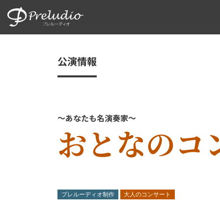
公演情報
～あなたも名演奏家～
おとなのコンサ
公演の種類
SNSシェアボタン
プレルーディオ制作
大人のコンサート