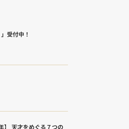
！」受付中！
0年】 天才をめぐる７つの