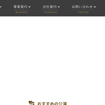
事業案内
会社案内
お問い合わせ
事業案内
会社案内
個人のお客様
公演
企画制作
求人情報
法人のお客様
舞台技術
劇場管理
アーティストマネジメント
おすすめの公演