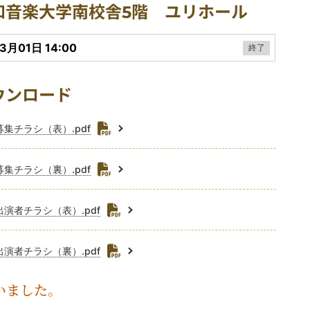
催場所
場
演会場
和音楽大学南校舎5階 ユリホール
c
催日時
e
3月01日 14:00
終了
b
連資料ダウンロード
o
ウンロード
o
1募集チラシ（表）.pdf
k
1募集チラシ（裏）.pdf
1出演者チラシ（表）.pdf
1出演者チラシ（裏）.pdf
いました。