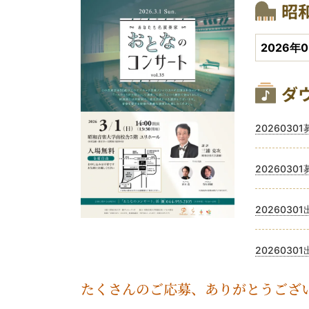
開
会
公
昭
開
2026年0
関
ダ
ファイル
2026030
ファイル
2026030
ファイル
2026030
ファイル
2026030
たくさんのご応募、ありがとうござ