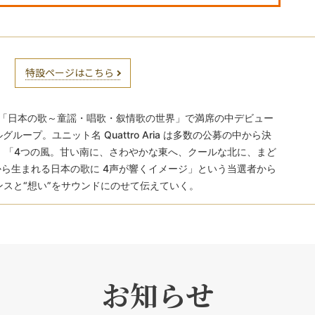
特設ページはこちら
5「日本の歌～童謡・唱歌・叙情歌の世界」で満席の中デビュー
ープ。ユニット名 Quattro Aria は多数の公募の中から決
ria。「4つの風。甘い南に、さわやかな東へ、クールな北に、まど
ら生まれる日本の歌に 4声が響くイメージ」という当選者から
スと“想い”をサウンドにのせて伝えていく。
お知らせ