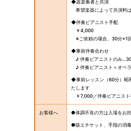
◆器楽奏者と共演
希望楽器によって共演料は
◆伴奏ピアニスト手配
￥4,000
※ご依頼の場合、30分×1
◆事前伴奏合わせ
♪ 伴奏ピアニストのみ…30分 
♪ 伴奏ピアニスト＋オペラ歌手 
◆事前レッスン（60分）昭
たします
￥7,000／伴奏ピアニスト
お客様へ
●体調不良の方は入場をお
●咳エチケット、手指の消