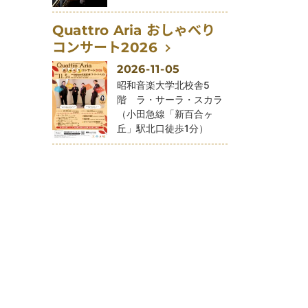
Quattro Aria おしゃべり
コンサート2026
2026-11-05
公演会場
昭和音楽大学北校舎5
階 ラ・サーラ・スカラ
（小田急線「新百合ヶ
丘」駅北口徒歩1分）