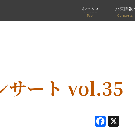
ホーム
公演情報
公演情報
終了した
ート vol.35
F
X
a