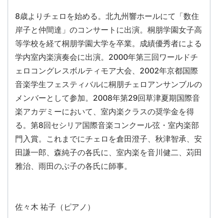
8歳よりチェロを始める。北九州響ホールにて「数住
岸子と仲間達」のコンサートに出演。桐朋学園女子高
等学校を経て桐朋学園大学を卒業。成績優秀者による
学内室内楽演奏会に出演。2000年第三回ワールドチ
ェロコングレスボルティモア大会、2002年京都国際
音楽学生フェスティバルに桐朋チェロアンサンブルの
メンバーとして参加。2008年第29回草津夏期国際音
楽アカデミーにおいて、室内楽クラスの奨学金を得
る。第8回セシリア国際音楽コンクール弦・室内楽部
門入賞。これまでにチェロを倉田澄子、秋津智承、安
田謙一郎、森純子の各氏に、室内楽を音川健二、苅田
雅治、雨田のぶ子の各氏に師事。
佐々木 祐子（ピアノ）