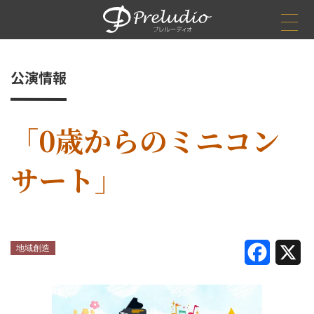
公演情報
ホーム
お問い合わせ
お知らせ
「0歳からのミニコン
公演情報
公演情報
終了した公演
サート」
事業案内
事業案内
企画制作
舞台技術
公演の種類
SNSシェアボタン
地域創造
F
X
劇場管理
a
アーティストマネジメント
c