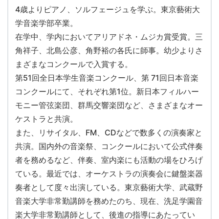
4歳よりピアノ、ソルフェージュを学ぶ。東京藝術大
学音楽学部卒業。
在学中、学内においてアリアドネ・ムジカ賞受賞。三
角祥子、北島公彦、角野裕の各氏に師事。幼少よりさ
まざまなコンクールで入賞する。
第51回全日本学生音楽コンクール、第 71回日本音楽
コンクールにて、それぞれ第1位。新日本フィルハー
モニー管弦楽団、群馬交響楽団など、さまざまなオー
ケストラと共演。
また、リサイタル、FM、CDなどで数多くの演奏家と
共演。国内外の音楽祭、コンクールにおいて公式伴奏
者を務めるなど、伴奏、室内楽にも活動の場をひろげ
ている。最近では、オーケストラの演奏会に鍵盤楽器
奏者として度々出演している。東京藝術大学、武蔵野
音楽大学非常勤講師を務めたのち、現在、洗足学園音
楽大学非常勤講師として、後進の指導にあたってい