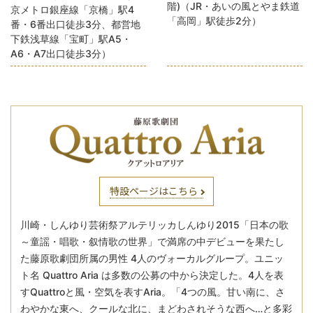
階)（JR・あいの風とやま鉄道
京メトロ銀座線「京橋」駅4
「高岡」駅徒歩2分）
番・6番出口徒歩3分、都営地
下鉄浅草線「宝町」駅A5・
A6・A7出口徒歩3分）
特設ページはこちら
川崎・しんゆり芸術祭アルテリッカしんゆり2015「日本の歌
～童謡・唱歌・叙情歌の世界」で満席の中デビューを果たし
た藤原歌劇団所属の男性 4人のヴォーカルグループ。ユニッ
ト名 Quattro Aria は多数の公募の中から決定した。4人を表
すQuattroと風・空気を表すAria。「4つの風。甘い南に、さ
わやかな東へ、クールな北に、まどわされそうな西へ…と多彩