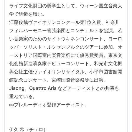
ライフ文化財団の奨学生として、ウィーン国立音楽大
学で研鑽を積む。
江藤俊哉ヴァイオリンコンクール第1位入賞、神奈川
フィルハーモニー管弦楽団とコンチェルトを協演。若
い音楽家のためのサイトウキネンコンサート、ヨーロ
ッパ・ソリスト・ルクセンブルクのツアーに参加。オ
ーストリア国際室内楽音楽祭にて優秀賞受賞。東京文
化会館新進演奏家デビューコンサート、和光市文化振
興公社主催ヴァイオリンリサイタル、小平市図書館開
館記念コンサート、宮崎国際音楽祭等に出演。
Jisong、Quattro Aria などアーティストとの共演も
重ねている。
㈱プレルーディオ登録アーティスト。
伊久 希（チェロ）