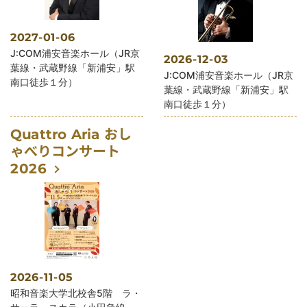
2027-01-06
公演会場
J:COM浦安音楽ホール（JR京
2026-12-03
葉線・武蔵野線「新浦安」駅
公演会場
J:COM浦安音楽ホール（JR京
南口徒歩１分）
葉線・武蔵野線「新浦安」駅
南口徒歩１分）
Quattro Aria おし
ゃべりコンサート
2026
2026-11-05
公演会場
昭和音楽大学北校舎5階 ラ・