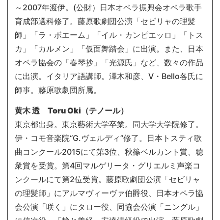
～2007年渡伊。(公財）日本オペラ振興会オペラ歌手
育成部選科修了。藤原歌劇団公演「セビリャの理髪
師」「ラ・ボエーム」「イル・カンピエッロ」「トス
カ」「カルメン」「仮面舞踏会」に出演。また、日本
オペラ協会の「春琴抄」「光源氏」など、数々の作品
に出演。イタリア語講師。澤木和彦、V・Bello各氏に
師事。藤原歌劇団所属。
黄木 透 Toru Oki（テノール）
東京都出身。東京藝術大学卒業。同大学大学院修了。
伊・コモ音楽院“G.ヴェルディ”修了。日本トスティ歌
曲コンクール2015にて第3位、秋篠ベルカント賞、聴
衆賞を受賞。第4回マルゲリータ・グリエルミ声楽コ
ンクールにて第2位受賞。藤原歌劇団公演「セビリャ
の理髪師」にアルマヴィーヴァ伯爵役、日本オペラ協
会公演「咲く」にタロー役、同協会公演「ニングル」