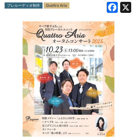
公演の種類
SNSシェアボタン
プレルーディオ制作
Quattro Aria
F
X
a
c
会社案内
会社案内
e
求人情報
b
o
o
k