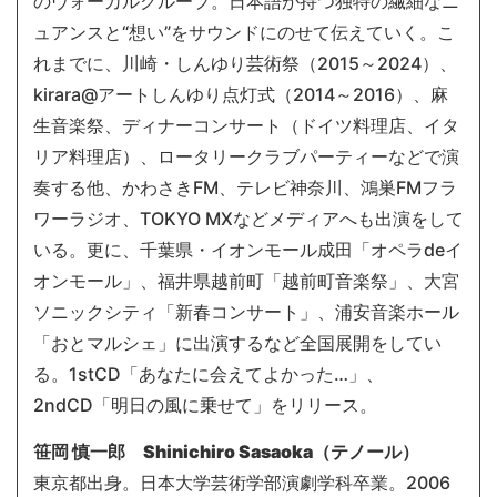
のヴォーカルグループ。日本語が持つ独特の繊細なニ
ュアンスと“想い”をサウンドにのせて伝えていく。こ
れまでに、川崎・しんゆり芸術祭（2015～2024）、
kirara@アートしんゆり点灯式（2014～2016）、麻
生音楽祭、ディナーコンサート（ドイツ料理店、イタ
リア料理店）、ロータリークラブパーティーなどで演
奏する他、かわさきFM、テレビ神奈川、鴻巣FMフラ
ワーラジオ、TOKYO MXなどメディアへも出演をして
いる。更に、千葉県・イオンモール成田「オペラdeイ
オンモール」、福井県越前町「越前町音楽祭」、大宮
ソニックシティ「新春コンサート」、浦安音楽ホール
「おとマルシェ」に出演するなど全国展開をしてい
る。1stCD「あなたに会えてよかった…」、
2ndCD「明日の風に乗せて」をリリース。
笹岡 慎一郎 Shinichiro Sasaoka（テノール）
東京都出身。日本大学芸術学部演劇学科卒業。2006