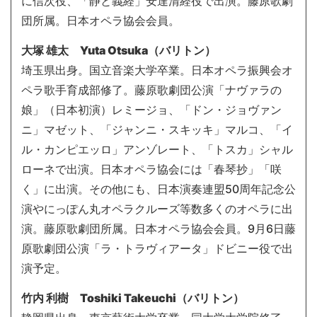
に信次役、「静と義経」安達清経役で出演。藤原歌劇
団所属。日本オペラ協会会員。
大塚 雄太 Yuta Otsuka（バリトン）
埼玉県出身。国立音楽大学卒業。日本オペラ振興会オ
ペラ歌手育成部修了。藤原歌劇団公演「ナヴァラの
娘」（日本初演）レミージョ、「ドン・ジョヴァン
ニ」マゼット、「ジャンニ・スキッキ」マルコ、「イ
ル・カンピエッロ」アンゾレート、「トスカ」シャル
ローネで出演。日本オペラ協会には「春琴抄」「咲
く」に出演。その他にも、日本演奏連盟50周年記念公
演やにっぽん丸オペラクルーズ等数多くのオペラに出
演。藤原歌劇団所属。日本オペラ協会会員。9月6日藤
原歌劇団公演「ラ・トラヴィアータ」ドビニー役で出
演予定。
竹内 利樹 Toshiki Takeuchi（バリトン）