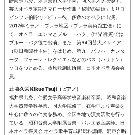
静岡県出身。東京藝術大学卒業。同大学大学院修了。
芸大オペラ定期チマローザ作曲「秘密の結婚」よりロ
ビンソン伯爵でデビュー後、多数のオペラに出演。
2017年ミラノ・ブレラ地区（ブレラ美術館主催）に
て、オペラ「エンマとブルー・バク」(世界初演)では
ブルー・バク役で出演。また、第64回芸大メサイア
（朝日新聞社主催）をはじめ、第九、バッハ・カンタ
ータ、フォーレ・レクイエムなどのバス（バリトン）
ソロをつとめる。藤原歌劇団所属。日本オペラ協会会
員。
辻 喜久栄 Kikue Tsuji（ピアノ）
福井県出身。仁愛女子高等学校音楽科卒業。 昭和音楽
大学器楽学科卒業、同大学院修了。在学中より声楽を
中心に数々の伴奏を務め、全国各地で演奏活動を行っ
ている。昭和音楽大学附属音楽・バレエ教室講師。日
本オペラ振興会 オペラ歌手育成部選科講師。混声合唱