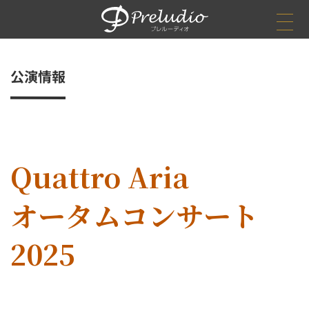
公演情報
ホーム
お問い合わせ
お知らせ
公演情報
公演情報
終了した公演
Quattro Aria
事業案内
事業案内
オータムコンサート
企画制作
舞台技術
2025
劇場管理
アーティストマネジメント