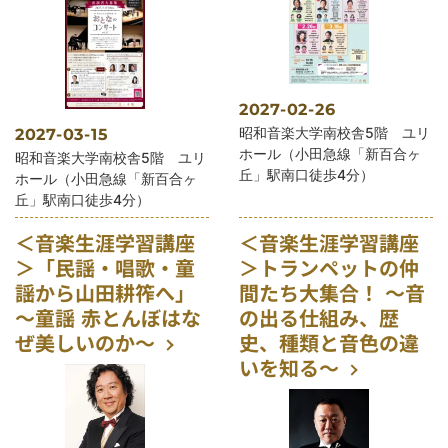
2027-02-26
公演会場
昭和音楽大学南校舎5階 ユリ
2027-03-15
ホール（小田急線「新百合ヶ
公演会場
昭和音楽大学南校舎5階 ユリ
丘」駅南口徒歩4分）
ホール（小田急線「新百合ヶ
丘」駅南口徒歩4分）
＜音楽生涯学習講座
＜音楽生涯学習講座
＞「民謡・唱歌・童
＞トランペットの仲
謡から山田耕筰へ」
間たち大集合！ ～音
～童謡 赤とんぼはな
の出る仕組み、歴
ぜ美しいのか～
史、種類と音色の違
いを知る～